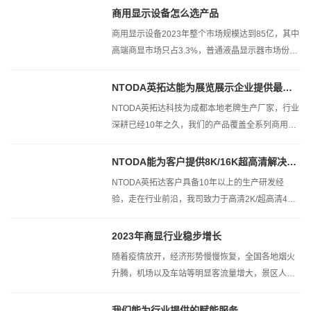
商用显示设备怎么选产品
商用显示设备2023年整个市场规模达到85亿，其中
高端商显市场只占3.3%，普通液晶显示器市场份额
达到72.5％，触摸屏显示器占据14％...
NTODA英拓达能为展览展示企业提供最好...
NTODA英拓达科技为成都本地老牌生产厂家，行业
深耕已经10年之久，我们的产品覆盖全系列商用液
晶产品，专注于企业展览展示项目设备...
NTODA能为客户提供8K/16K超高清解决方...
NTODA英拓达客户具备10年以上的生产研发经
验，走在行业前沿，我司致力于高清2K/超高清4K/
极清8K，以及更高的16K显示方案
2023年商显行业稳步增长
随着疫情放开，经济形势慢慢恢复，全国各地烟火
升腾，机场以及车站等明显客流量增大，景区人员
也明显增多，2023年看经济蒸蒸日上...
我们能为行业提供的赋能服务