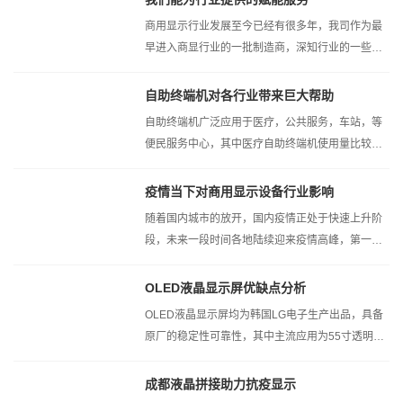
商用显示行业发展至今已经有很多年，我司作为最
早进入商显行业的一批制造商，深知行业的一些痛
点以及行业不规整对行业带来的不亮...
自助终端机对各行业带来巨大帮助
自助终端机广泛应用于医疗，公共服务，车站，等
便民服务中心，其中医疗自助终端机使用量比较
大，更加便利的为门诊候诊等患者提供...
疫情当下对商用显示设备行业影响
随着国内城市的放开，国内疫情正处于快速上升阶
段，未来一段时间各地陆续迎来疫情高峰，第一波
感染已经基本痊愈，但是疫情会有一...
OLED液晶显示屏优缺点分析
OLED液晶显示屏均为韩国LG电子生产出品，具备
原厂的稳定性可靠性，其中主流应用为55寸透明
OLED和非透明OLED,其中超薄自发光特点为...
成都液晶拼接助力抗疫显示