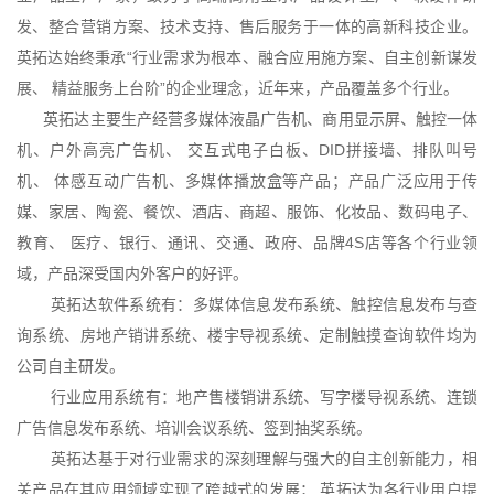
发、整合营销方案、技术支持、售后服务于一体的高新科技企业。
英拓达始终秉承“行业需求为根本、融合应用施方案、自主创新谋发
展、 精益服务上台阶”的企业理念，近年来，产品覆盖多个行业。
英拓达主要生产经营多媒体液晶广告机、商用显示屏、触控一体
机、户外高亮广告机、 交互式电子白板、DID拼接墙、排队叫号
机、 体感互动广告机、多媒体播放盒等产品；产品广泛应用于传
媒、家居、陶瓷、餐饮、酒店、商超、服饰、化妆品、数码电子、
教育、 医疗、银行、通讯、交通、政府、品牌4S店等各个行业领
域，产品深受国内外客户的好评。
英拓达软件系统有：多媒体信息发布系统、触控信息发布与查
询系统、房地产销讲系统、楼宇导视系统、定制触摸查询软件均为
公司自主研发。
行业应用系统有：地产售楼销讲系统、写字楼导视系统、连锁
广告信息发布系统、培训会议系统、签到抽奖系统。
英拓达基于对行业需求的深刻理解与强大的自主创新能力，相
关产品在其应用领域实现了跨越式的发展； 英拓达为各行业用户提