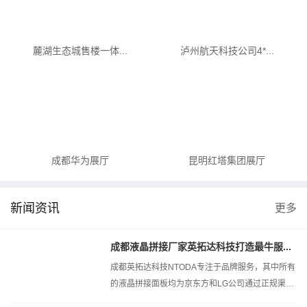
麓湖生态城售楼一体...
泸州航天科技公司4*...
成都华为展厅
昆明红塔集团展厅
新闻资讯
更多
成都液晶拼接厂家英拓达科技打造最牛服...
成都英拓达科技NTODA专注于品牌服务，其中所有
的液晶拼接面板均为京东方和LG公司通过正规渠道
原装报关进厂，所用的面板均为全新原...