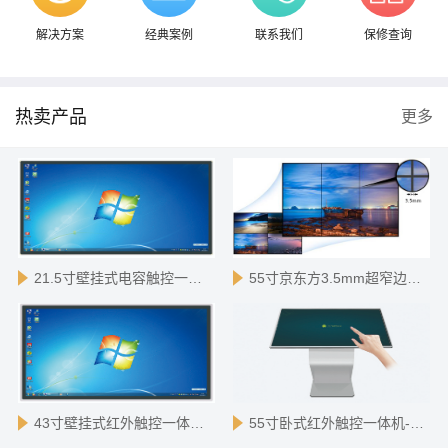
解决方案
经典案例
联系我们
保修查询
热卖产品
更多
21.5寸壁挂式电容触控一体机-X86版
55寸京东方3.5mm超窄边液晶拼接
43寸壁挂式红外触控一体机-X86版
55寸卧式红外触控一体机-安卓版