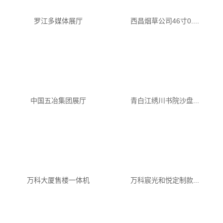
罗江多媒体展厅
西昌烟草公司46寸0....
中国五冶集团展厅
青白江绣川书院沙盘...
万科大厦售楼一体机
万科宸光和悦定制款...