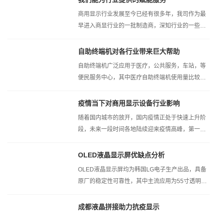
商用显示行业发展至今已经有很多年，我司作为最
早进入商显行业的一批制造商，深知行业的一些痛
点以及行业不规整对行业带来的不亮...
自助终端机对各行业带来巨大帮助
自助终端机广泛应用于医疗，公共服务，车站，等
便民服务中心，其中医疗自助终端机使用量比较
大，更加便利的为门诊候诊等患者提供...
疫情当下对商用显示设备行业影响
随着国内城市的放开，国内疫情正处于快速上升阶
段，未来一段时间各地陆续迎来疫情高峰，第一波
感染已经基本痊愈，但是疫情会有一...
OLED液晶显示屏优缺点分析
OLED液晶显示屏均为韩国LG电子生产出品，具备
原厂的稳定性可靠性，其中主流应用为55寸透明
OLED和非透明OLED,其中超薄自发光特点为...
成都液晶拼接助力抗疫显示