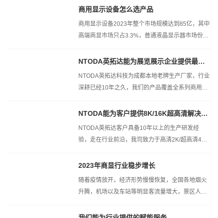
商用显示设备怎么选产品
商用显示设备2023年整个市场规模达到85亿，其中
高端商显市场只占3.3%，普通液晶显示器市场份额
达到72.5％，触摸屏显示器占据14％...
NTODA英拓达能为展览展示企业提供最好...
NTODA英拓达科技为成都本地老牌生产厂家，行业
深耕已经10年之久，我们的产品覆盖全系列商用液
晶产品，专注于企业展览展示项目设备...
NTODA能为客户提供8K/16K超高清解决方...
NTODA英拓达客户具备10年以上的生产研发经
验，走在行业前沿，我司致力于高清2K/超高清4K/
极清8K，以及更高的16K显示方案
2023年商显行业稳步增长
随着疫情放开，经济形势慢慢恢复，全国各地烟火
升腾，机场以及车站等明显客流量增大，景区人员
也明显增多，2023年看经济蒸蒸日上...
我们能为行业提供的赋能服务