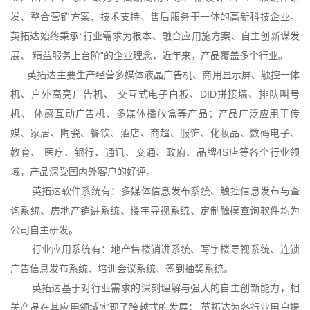
发、整合营销方案、技术支持、售后服务于一体的高新科技企业。
英拓达始终秉承“行业需求为根本、融合应用施方案、自主创新谋发
展、 精益服务上台阶”的企业理念，近年来，产品覆盖多个行业。
英拓达主要生产经营多媒体液晶广告机、商用显示屏、触控一体
机、户外高亮广告机、 交互式电子白板、DID拼接墙、排队叫号
机、 体感互动广告机、多媒体播放盒等产品；产品广泛应用于传
媒、家居、陶瓷、餐饮、酒店、商超、服饰、化妆品、数码电子、
教育、 医疗、银行、通讯、交通、政府、品牌4S店等各个行业领
域，产品深受国内外客户的好评。
英拓达软件系统有：多媒体信息发布系统、触控信息发布与查
询系统、房地产销讲系统、楼宇导视系统、定制触摸查询软件均为
公司自主研发。
行业应用系统有：地产售楼销讲系统、写字楼导视系统、连锁
广告信息发布系统、培训会议系统、签到抽奖系统。
英拓达基于对行业需求的深刻理解与强大的自主创新能力，相
关产品在其应用领域实现了跨越式的发展； 英拓达为各行业用户提