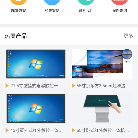
解决方案
经典案例
联系我们
保修查询
热卖产品
更多
21.5寸壁挂式电容触控一体机-X86版
55寸京东方3.5mm超窄边液晶拼接
43寸壁挂式红外触控一体机-X86版
55寸卧式红外触控一体机-安卓版